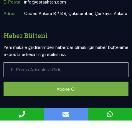
E-Posta:
info@esraaktan.com
Adres:
Cubes Ankara B1/148, Çukurambar, Çankaya, Ankara
Haber Bülteni
Yeni makale girdilerimden haberdar olmak için haber bültenime
e-posta adresinizi girebilirsiniz.
Abone Ol
Uzman Diyetisyen Esra Aktan web sitesi ve sosyal mecra
kanallarında bulunan içerikler bilgilendirme amaçlıdır. Tedavi,