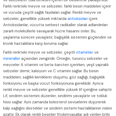
ve sebzelerin tüketilmesini içeren bir beslenme yaklaşımıdır.
Farklı renkteki meyve ve sebzeler, farklı besin maddeleri içerir
ve vücuda çeşitli sağlık faydaları sağlar. Renkli meyve ve
sebzeler, genellikle yüksek miktarda
antioksidan
içerir.
Antioksidanlar, vücutta serbest radikaller olarak adlandırılan
zararlı moleküllerle savaşarak hücre hasarını önler. Bu,
yaşlanma sürecini yavaşlatır, bağışıklık sistemini güçlendirir ve
kronik hastalıklara karşı koruma sağlar.
Farklı renkteki meyve ve sebzeler, çeşitli
vitaminler
ve
mineraller
açısından zengindir. Örneğin, turuncu sebzeler ve
meyveler A vitamini ve beta-karoten içerirken, yeşil yapraklı
sebzeler demir, kalsiyum ve C vitamini sağlar. Bu besin
maddeleri, sağlıklı kemiklerin oluşumu, göz sağlığı, bağışıklık
fonksiyonu ve başka vücut fonksiyonuna gereklidir. Ayrıca
renkli meyve ve sebzeler genellikle yüksek lif içeriğine sahiptir.
Lif, sindirim sistemini düzenler, sindirimi yavaşlatır ve tokluk
hissi sağlar. Aynı zamanda kolesterol seviyelerini düşürerek
kalp sağlığını destekler ve sindirim sistemi hastalıklarının riskini
azaltır. Ek olarak renkli besinler fitokimyasallar adı verilen bitki