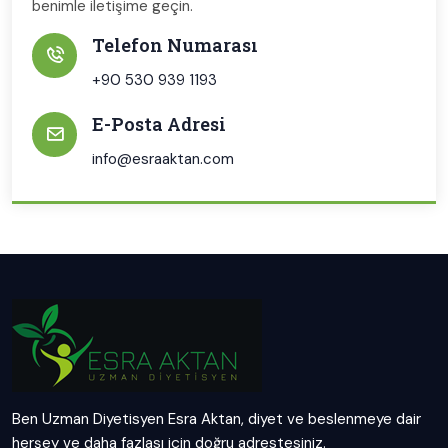
benimle iletişime geçin.
Telefon Numarası
+90 530 939 1193
E-Posta Adresi
info@esraaktan.com
Ben Uzman Diyetisyen Esra Aktan, diyet ve beslenmeye dair
herşey ve daha fazlası için doğru adrestesiniz.