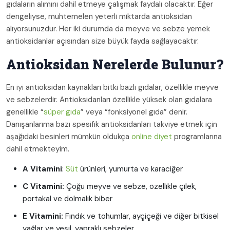
gıdaların alımını dahil etmeye çalışmak faydalı olacaktır. Eğer
dengeliyse, muhtemelen yeterli miktarda antioksidan
alıyorsunuzdur. Her iki durumda da meyve ve sebze yemek
antioksidanlar açısından size büyük fayda sağlayacaktır.
Antioksidan Nerelerde Bulunur?
En iyi antioksidan kaynakları bitki bazlı gıdalar, özellikle meyve
ve sebzelerdir. Antioksidanları özellikle yüksek olan gıdalara
genellikle “
süper gıda
” veya “fonksiyonel gıda” denir.
Danışanlarıma bazı spesifik antioksidanları takviye etmek için
aşağıdaki besinleri mümkün oldukça
online diyet
programlarına
dahil etmekteyim.
A Vitamini
:
Süt
ürünleri, yumurta ve karaciğer
C Vitamini:
Çoğu meyve ve sebze, özellikle çilek,
portakal ve dolmalık biber
E Vitamini:
Fındık ve tohumlar, ayçiçeği ve diğer bitkisel
yağlar ve yeşil, yapraklı sebzeler