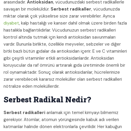
arasındadır.
Antioksidan
, vücudunuzdaki serbest radikallerle
savaşan bir moleküldür.
Serbest radikaller
, vücudunuzda
miktar olarak çok yükselirse size zarar verebilirler. Ayrıca
diyabet
, kalp hastalığı ve kanser dahil olmak üzere birden fazla
hastalıkla bağlantılıdırlar. Vücudunuzun serbest radikalleri
kontrol altında tutmak için kendi antioksidan savunmaları
vardır. Bununla birlikte, özellikle meyveler, sebzeler ve diğer
bitki bazlı bütün gıdalar da antioksidan içerir. E ve C vitaminleri
gibi çeşitli vitaminler etkili antioksidanlardır. Antioksidan
koruyucular da raf ömrünü artırarak gıda üretiminde önemli bir
rol oynamaktadır. Sonuç olarak antioksidanlar, hücrelerinize
zarar verebilecek kararsız moleküller olan serbest radikalleri
nötralize eden moleküllerdir.
Serbest Radikal Nedir?
Serbest radikalleri
anlamak için temel kimyayı bilmemiz
gerekiyor. Atomlar, atomun yörüngesinde kabuk adı verilen
katmanlar halinde dönen elektronlarla çevrilidir. Her kabuğun