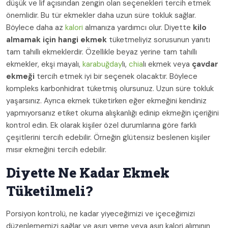
düşük ve lif açısından zengin olan seçenekleri tercih etmek
önemlidir. Bu tür ekmekler daha uzun süre tokluk sağlar.
Böylece daha az
kalori
almanıza yardımcı olur. Diyette
kilo
almamak için hangi ekmek
tüketmeliyiz sorusunun yanıtı
tam tahıllı ekmeklerdir. Özellikle beyaz yerine tam tahıllı
ekmekler, ekşi mayalı,
karabuğday
lı,
chia
lı ekmek veya
çavdar
ekmeği
tercih etmek iyi bir seçenek olacaktır. Böylece
kompleks karbonhidrat tüketmiş olursunuz. Uzun süre tokluk
yaşarsınız. Ayrıca ekmek tüketirken eğer ekmeğini kendiniz
yapmıyorsanız etiket okuma alışkanlığı edinip ekmeğin içeriğini
kontrol edin. Ek olarak kişiler özel durumlarına göre farklı
çeşitlerini tercih edebilir. Örneğin glütensiz beslenen kişiler
mısır ekmeğini tercih edebilir.
Diyette Ne Kadar Ekmek
Tüketilmeli?
Porsiyon kontrolü, ne kadar yiyeceğimizi ve içeceğimizi
düzenlememizi sağlar ve aşırı yeme veya aşırı kalori alımının