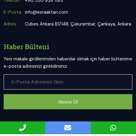
Telefon:
+90 530 939 1193
E-Posta:
info@esraaktan.com
Adres:
Cubes Ankara B1/148, Çukurambar, Çankaya, Ankara
Haber Bülteni
Yeni makale girdilerimden haberdar olmak için haber bültenime
e-posta adresinizi girebilirsiniz.
Abone Ol
Uzman Diyetisyen Esra Aktan web sitesi ve sosyal mecra