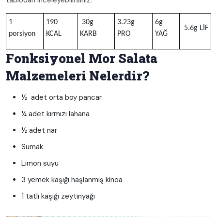
1
190
30g
3.23g
6g
5.6g LİF
porsiyon
KCAL
KARB
PRO
YAĞ
Fonksiyonel Mor Salata
Malzemeleri Nelerdir?
½ adet orta boy pancar
¼ adet kırmızı lahana
½ adet nar
Sumak
Limon suyu
3 yemek kaşığı haşlanmış kinoa
1 tatlı kaşığı zeytinyağı