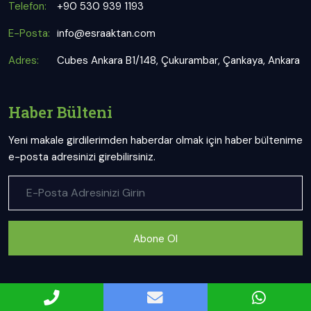
Telefon:
+90 530 939 1193
E-Posta:
info@esraaktan.com
Adres:
Cubes Ankara B1/148, Çukurambar, Çankaya, Ankara
Haber Bülteni
Yeni makale girdilerimden haberdar olmak için haber bültenime
e-posta adresinizi girebilirsiniz.
Abone Ol
Uzman Diyetisyen Esra Aktan web sitesi ve sosyal mecra