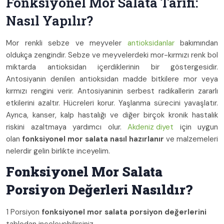
Fonksiyonel Mor Salata Tarifi:
Nasıl Yapılır?
Mor renkli sebze ve meyveler
antioksidanlar
bakımından
oldukça zengindir. Sebze ve meyvelerdeki mor-kırmızı renk bol
miktarda antioksidan içerdiklerinin bir göstergesidir.
Antosiyanin denilen antioksidan madde bitkilere mor veya
kırmızı rengini verir. Antosiyaninin serbest radikallerin zararlı
etkilerini azaltır. Hücreleri korur. Yaşlanma sürecini yavaşlatır.
Ayrıca, kanser, kalp hastalığı ve diğer birçok kronik hastalık
riskini azaltmaya yardımcı olur.
Akdeniz diyet
için uygun
olan
fonksiyonel mor salata nasıl hazırlanır
ve malzemeleri
nelerdir gelin birlikte inceyelim.
Fonksiyonel Mor Salata
Porsiyon Değerleri Nasıldır?
1 Porsiyon
fonksiyonel mor salata porsiyon değerlerini
tablodan inceleyebilirsiniz.