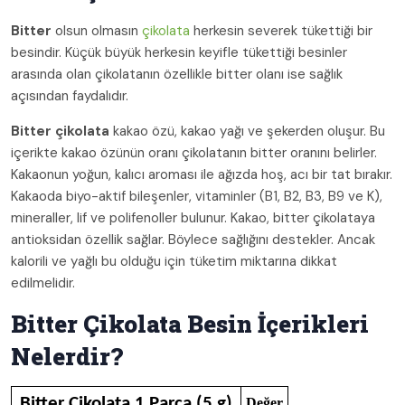
Bitter
olsun olmasın
çikolata
herkesin severek tükettiği bir
besindir. Küçük büyük herkesin keyifle tükettiği besinler
arasında olan çikolatanın özellikle bitter olanı ise sağlık
açısından faydalıdır.
Bitter çikolata
kakao özü, kakao yağı ve şekerden oluşur. Bu
içerikte kakao özünün oranı çikolatanın bitter oranını belirler.
Kakaonun yoğun, kalıcı aroması ile ağızda hoş, acı bir tat bırakır.
Kakaoda biyo-aktif bileşenler, vitaminler (B1, B2, B3, B9 ve K),
mineraller, lif ve polifenoller bulunur. Kakao, bitter çikolataya
antioksidan özellik sağlar. Böylece sağlığını destekler. Ancak
kalorili ve yağlı bu olduğu için tüketim miktarına dikkat
edilmelidir.
Bitter Çikolata Besin İçerikleri
Nelerdir?
Bitter Çikolata 1 Parça (5 g)
Değer