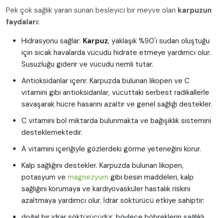
Pek çok sağlık yararı sunan besleyici bir meyve olan
karpuzun
faydaları:
Hidrasyonu sağlar:
Karpuz
, yaklaşık %90'ı sudan oluştuğu
için sıcak havalarda vücudu hidrate etmeye yardımcı olur.
Susuzluğu giderir ve vücudu nemli tutar.
Antioksidanlar içerir. Karpuzda bulunan likopen ve C
vitamini gibi antioksidanlar, vücuttaki serbest radikallerle
savaşarak hücre hasarını azaltır ve genel sağlığı destekler.
C vitamini bol miktarda bulunmakta ve bağışıklık sistemini
desteklemektedir.
A vitamini içeriğiyle gözlerdeki görme yeteneğini korur.
Kalp sağlığını destekler. Karpuzda bulunan likopen,
potasyum ve
magnezyum
gibi besin maddeleri, kalp
sağlığını korumaya ve kardiyovasküler hastalık riskini
azaltmaya yardımcı olur. İdrar söktürücü etkiye sahiptir:
doğal bir idrar söktürücüdür, böylece böbreklerin sağlıklı