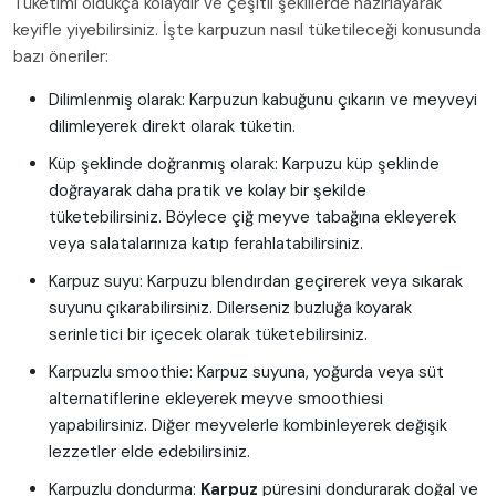
Tüketimi oldukça kolaydır ve çeşitli şekillerde hazırlayarak
keyifle yiyebilirsiniz. İşte karpuzun nasıl tüketileceği konusunda
bazı öneriler:
Dilimlenmiş olarak: Karpuzun kabuğunu çıkarın ve meyveyi
dilimleyerek direkt olarak tüketin.
Küp şeklinde doğranmış olarak: Karpuzu küp şeklinde
doğrayarak daha pratik ve kolay bir şekilde
tüketebilirsiniz. Böylece çiğ meyve tabağına ekleyerek
veya salatalarınıza katıp ferahlatabilirsiniz.
Karpuz suyu: Karpuzu blendırdan geçirerek veya sıkarak
suyunu çıkarabilirsiniz. Dilerseniz buzluğa koyarak
serinletici bir içecek olarak tüketebilirsiniz.
Karpuzlu smoothie: Karpuz suyuna, yoğurda veya süt
alternatiflerine ekleyerek meyve smoothiesi
yapabilirsiniz. Diğer meyvelerle kombinleyerek değişik
lezzetler elde edebilirsiniz.
Karpuzlu dondurma:
Karpuz
püresini dondurarak doğal ve