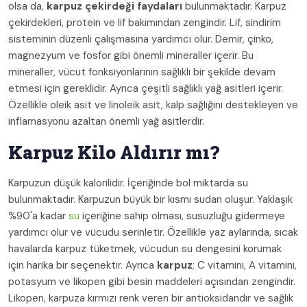
olsa da,
karpuz çekirdeği faydaları
bulunmaktadır. Karpuz
çekirdekleri, protein ve lif bakımından zengindir. Lif, sindirim
sisteminin düzenli çalışmasına yardımcı olur. Demir, çinko,
magnezyum ve fosfor gibi önemli mineraller içerir. Bu
mineraller, vücut fonksiyonlarının sağlıklı bir şekilde devam
etmesi için gereklidir. Ayrıca çeşitli sağlıklı yağ asitleri içerir.
Özellikle oleik asit ve linoleik asit, kalp sağlığını destekleyen ve
inflamasyonu azaltan önemli yağ asitlerdir.
Karpuz Kilo Aldırır mı?
Karpuzun düşük kalorilidir. İçeriğinde bol miktarda su
bulunmaktadır. Karpuzun büyük bir kısmı sudan oluşur. Yaklaşık
%90'a kadar
su
içeriğine sahip olması, susuzluğu gidermeye
yardımcı olur ve vücudu serinletir. Özellikle yaz aylarında, sıcak
havalarda karpuz tüketmek, vücudun su dengesini korumak
için harika bir seçenektir. Ayrıca
karpuz
; C vitamini, A vitamini,
potasyum ve likopen gibi besin maddeleri açısından zengindir.
Likopen, karpuza kırmızı renk veren bir antioksidandır ve sağlık