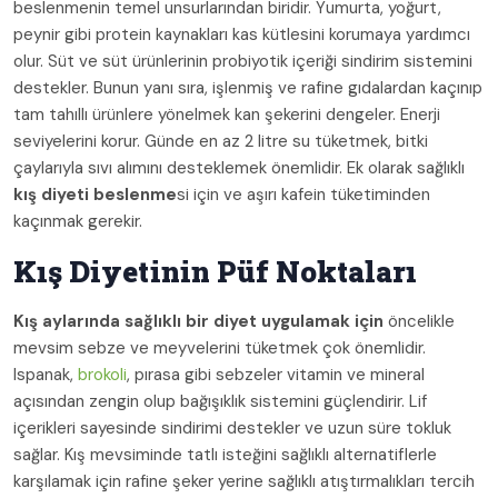
beslenmenin temel unsurlarından biridir. Yumurta, yoğurt,
peynir gibi protein kaynakları kas kütlesini korumaya yardımcı
olur. Süt ve süt ürünlerinin probiyotik içeriği sindirim sistemini
destekler. Bunun yanı sıra, işlenmiş ve rafine gıdalardan kaçınıp
tam tahıllı ürünlere yönelmek kan şekerini dengeler. Enerji
seviyelerini korur. Günde en az 2 litre su tüketmek, bitki
çaylarıyla sıvı alımını desteklemek önemlidir. Ek olarak sağlıklı
kış diyeti beslenme
si için ve aşırı kafein tüketiminden
kaçınmak gerekir.
Kış Diyetinin Püf Noktaları
Kış aylarında sağlıklı bir diyet uygulamak için
öncelikle
mevsim sebze ve meyvelerini tüketmek çok önemlidir.
Ispanak,
brokoli
, pırasa gibi sebzeler vitamin ve mineral
açısından zengin olup bağışıklık sistemini güçlendirir. Lif
içerikleri sayesinde sindirimi destekler ve uzun süre tokluk
sağlar. Kış mevsiminde tatlı isteğini sağlıklı alternatiflerle
karşılamak için rafine şeker yerine sağlıklı atıştırmalıkları tercih