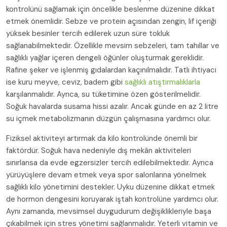
kontrolünü sağlamak için öncelikle beslenme düzenine dikkat
etmek önemlidir. Sebze ve protein açısından zengin, lif içeriği
yüksek besinler tercih edilerek uzun süre tokluk
sağlanabilmektedir. Özellikle mevsim sebzeleri, tam tahıllar ve
sağlıklı yağlar içeren dengeli öğünler oluşturmak gereklidir.
Rafine şeker ve işlenmiş gıdalardan kaçınılmalıdır. Tatlı ihtiyacı
ise kuru meyve, ceviz, badem gibi
sağlıklı atıştırmalıklarla
karşılanmalıdır. Ayrıca, su tüketimine özen gösterilmelidir.
Soğuk havalarda susama hissi azalır. Ancak günde en az 2 litre
su içmek metabolizmanın düzgün çalışmasına yardımcı olur.
Fiziksel aktiviteyi artırmak da kilo kontrolünde önemli bir
faktördür. Soğuk hava nedeniyle dış mekân aktiviteleri
sınırlansa da evde egzersizler tercih edilebilmektedir. Ayrıca
yürüyüşlere devam etmek veya spor salonlarına yönelmek
sağlıklı kilo yönetimini destekler. Uyku düzenine dikkat etmek
de hormon dengesini koruyarak iştah kontrolüne yardımcı olur.
Aynı zamanda, mevsimsel duygudurum değişiklikleriyle başa
çıkabilmek için stres yönetimi sağlanmalıdır. Yeterli vitamin ve