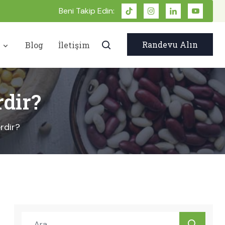
Beni Takip Edin:
Randevu Alın
r
Blog
İletişim
rdir?
rdir?