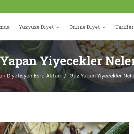
ımda
Yüzyüze Diyet
Online Diyet
Tarifle
Yapan Yiyecekler Nele
n Diyetisyen Esra Aktan
Gaz Yapan Yiyecekler Nele