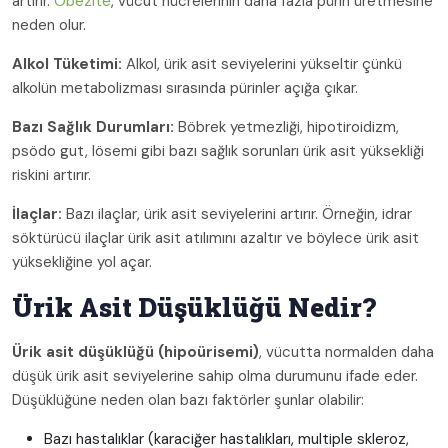
artırır.
Obezite
, vücut hücrelerinin daha fazla pürin üretmesine
neden olur.
Alkol Tüketimi:
Alkol, ürik asit seviyelerini yükseltir çünkü
alkolün metabolizması sırasında pürinler açığa çıkar.
Bazı Sağlık Durumları:
Böbrek yetmezliği, hipotiroidizm,
psödo gut, lösemi gibi bazı sağlık sorunları ürik asit yüksekliği
riskini artırır.
İlaçlar:
Bazı ilaçlar, ürik asit seviyelerini artırır. Örneğin, idrar
söktürücü ilaçlar ürik asit atılımını azaltır ve böylece ürik asit
yüksekliğine yol açar.
Ürik Asit Düşüklüğü Nedir?
Ürik asit düşüklüğü (hipoürisemi)
, vücutta normalden daha
düşük ürik asit seviyelerine sahip olma durumunu ifade eder.
Düşüklüğüne neden olan bazı faktörler şunlar olabilir:
Bazı hastalıklar (karaciğer hastalıkları, multiple skleroz,