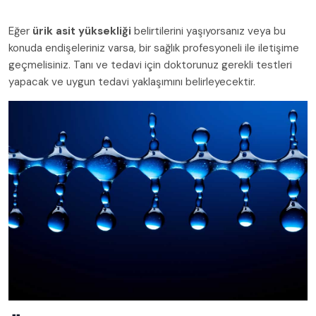
Eğer
ürik asit yüksekliği
belirtilerini yaşıyorsanız veya bu
konuda endişeleriniz varsa, bir sağlık profesyoneli ile iletişime
geçmelisiniz. Tanı ve tedavi için doktorunuz gerekli testleri
yapacak ve uygun tedavi yaklaşımını belirleyecektir.