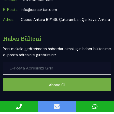
E-Posta:
info@esraaktan.com
Adres:
Cubes Ankara B1/148, Çukurambar, Çankaya, Ankara
Haber Bülteni
Yeni makale girdilerimden haberdar olmak için haber bültenime
e-posta adresinizi girebilirsiniz.
Abone Ol
Uzman Diyetisyen Esra Aktan web sitesi ve sosyal mecra